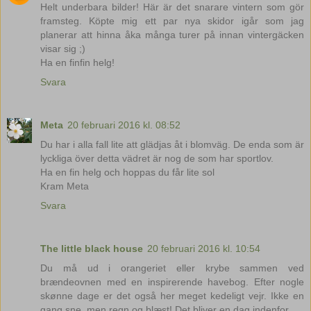
Helt underbara bilder! Här är det snarare vintern som gör
framsteg. Köpte mig ett par nya skidor igår som jag
planerar att hinna åka många turer på innan vintergäcken
visar sig ;)
Ha en finfin helg!
Svara
Meta
20 februari 2016 kl. 08:52
Du har i alla fall lite att glädjas åt i blomväg. De enda som är
lyckliga över detta vädret är nog de som har sportlov.
Ha en fin helg och hoppas du får lite sol
Kram Meta
Svara
The little black house
20 februari 2016 kl. 10:54
Du må ud i orangeriet eller krybe sammen ved
brændeovnen med en inspirerende havebog. Efter nogle
skønne dage er det også her meget kedeligt vejr. Ikke en
gang sne, men regn og blæst! Det bliver en dag indenfor.